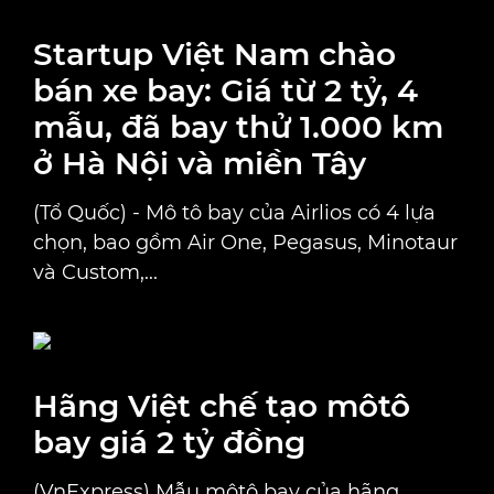
Startup Việt Nam chào
bán xe bay: Giá từ 2 tỷ, 4
mẫu, đã bay thử 1.000 km
ở Hà Nội và miền Tây
(Tổ Quốc) - Mô tô bay của Airlios có 4 lựa
chọn, bao gồm Air One, Pegasus, Minotaur
và Custom,...
Hãng Việt chế tạo môtô
bay giá 2 tỷ đồng
(VnExpress) Mẫu môtô bay của hãng