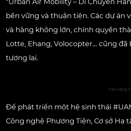
“Urban Air Mobility – Di Chuyển Hà
bền vững và thuận tiện. Các dự án v
và hàng không lớn, chính quyền thà
Lotte, Ehang, Volocopter… cũng đã 
tương lai.
Các hãng má
Để phát triển một hệ sinh thái #UA
Công nghệ Phương Tiện, Cơ sở Hạ tầ