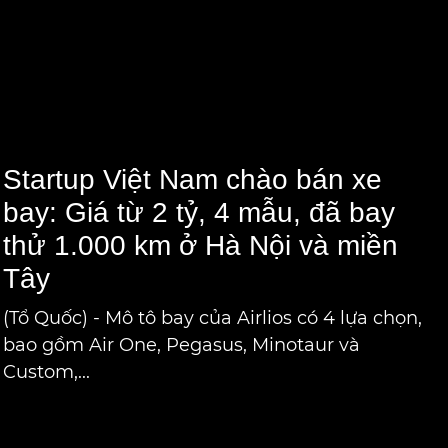
Tây
(Tổ Quốc) - Mô tô bay của Airlios có 4 lựa chọn,
bao gồm Air One, Pegasus, Minotaur và
Custom,...
sợi
Ô tô bay - phương tiện giao
n năng
thông thông minh, có thể
điện nhỏ
cất và hạ cánh ở bất cứ đâu,
 sự phát
một phương tiện rất nhanh,
ng nghệ
hiệu quả và ít tiếng ồn.
a đã có