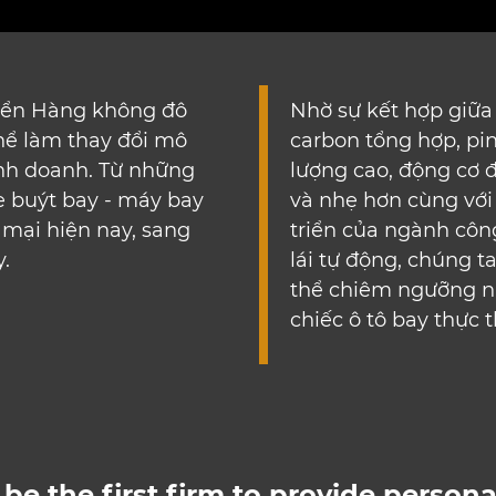
thể chiêm ngưỡng 
chiếc ô tô bay thực t
 be the first firm to provide persona
(+84) 588 55 88 55
4th Floor, 14 Tran Hung Dao, Hoan Kiem
District, Hanoi