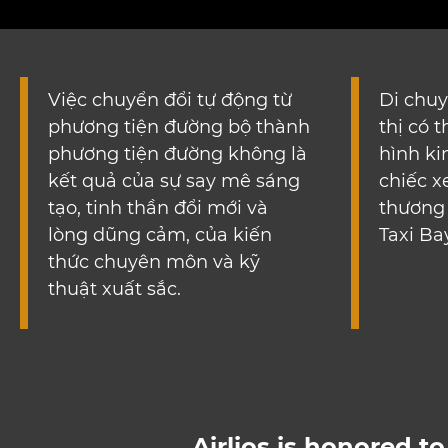
thức chuyên môn và kỹ
thuật xuất sắc.
Airlios is honored to
Vietnam’s first personal aircraft