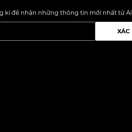
 kí để nhận những thông tin mới nhất từ Air
XÁC
Ra mắt Mô tô bay Airlios – Giải
pháp giao thông đô thị của tương
lai