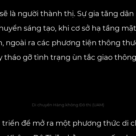
ẽ là người thành thị. Sự gia tăng dân
huyển sáng tạo, khi cơ sở hạ tầng mặ
n, ngoài ra các phương tiện thông th
y tháo gỡ tình trạng ùn tắc giao thô
Di chuyển Hàng không Đô thị (UAM)
 triển để mở ra một phương thức di ch