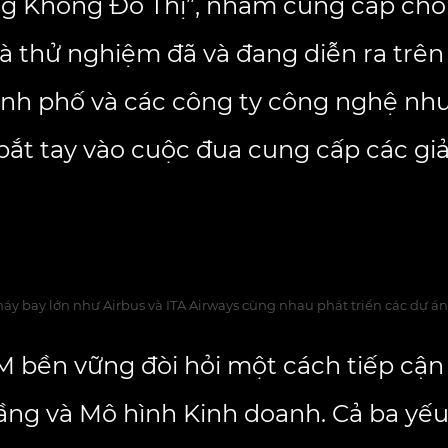
ng Không Đô Thị”, nhằm cung cấp cho 
à thử nghiệm đã và đang diễn ra trên 
nh phố và các công ty công nghệ như:
bắt tay vào cuộc đua cung cấp các giả
y bay lớn như Airbus và ITA Airways cùng nhau phát triển các dự án
M bền vững đòi hỏi một cách tiếp cận 
ng và Mô hình Kinh doanh. Cả ba yếu t