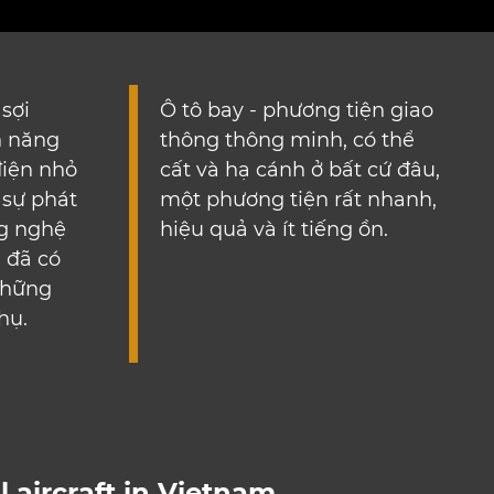
những
hụ.
l aircraft in Vietnam.
contact.airlios@gmail.com
facebook
youtube