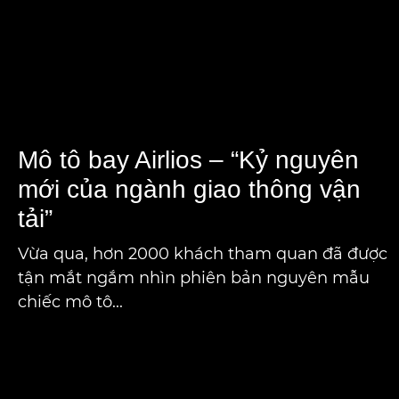
Vừa qua, hơn 2000 khách tham quan đã được
tận mắt ngắm nhìn phiên bản nguyên mẫu
chiếc mô tô...
Việc chuyển đổi tự động từ
Di chu
phương tiện đường bộ thành
thị có 
phương tiện đường không là
hình ki
kết quả của sự say mê sáng
chiếc x
tạo, tinh thần đổi mới và
thương 
lòng dũng cảm, của kiến ​​
Taxi Ba